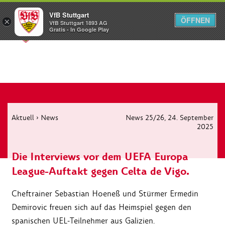
VfB Stuttgart
ÖFFNEN
×
VfB Stuttgart 1893 AG
Menü
Gratis - In Google Play
Aktuell
›
News
News 25/26
, 24. September
2025
Die Interviews vor dem UEFA Europa
League-Auftakt gegen Celta de Vigo.
Cheftrainer Sebastian Hoeneß und Stürmer Ermedin
Demirovic freuen sich auf das Heimspiel gegen den
spanischen UEL-Teilnehmer aus Galizien.