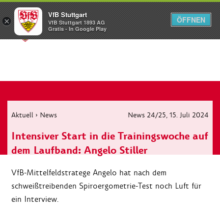
VfB Stuttgart
ÖFFNEN
×
VfB Stuttgart 1893 AG
Menü
Gratis - In Google Play
Aktuell
›
News
News 24/25
, 15. Juli 2024
Intensiver Start in die Trainingswoche auf
dem Laufband: Angelo Stiller
VfB-Mittelfeldstratege Angelo hat nach dem
schweißtreibenden Spiroergometrie-Test noch Luft für
ein Interview.