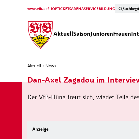
www.vfb.de
SHOP
TICKETS
ARENA
SERVICE
BILDUNG
Aktuell
Saison
Junioren
Frauen
In
Aktuell
›
News
Dan-Axel Zagadou im Intervie
Der VfB-Hüne freut sich, wieder Teile de