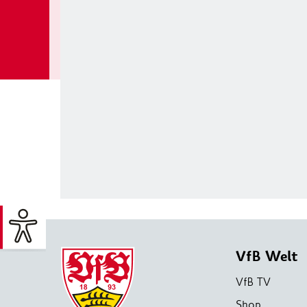
VfB Welt
VfB TV
Shop