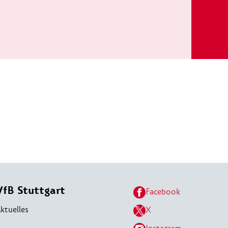
VfB Stuttgart
Facebook
ktuelles
X