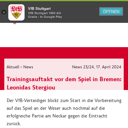
VfB Stuttgart
ÖFFNEN
×
VfB Stuttgart 1893 AG
Menü
Gratis - In Google Play
Aktuell
›
News
News 23/24
, 17. April 2024
Trainingsauftakt vor dem Spiel in Bremen:
Leonidas Stergiou
Der VfB-Verteidiger blickt zum Start in die Vorbereitung
auf das Spiel an der Weser auch nochmal auf die
erfolgreiche Partie am Neckar gegen die Eintracht
zurück.