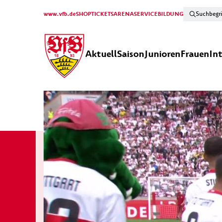
www.vfb.de
SHOP
TICKETS
ARENA
SERVICE
BILDUNG
Aktuell
Saison
Junioren
Frauen
In