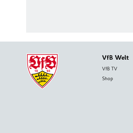
VfB Welt
VfB TV
Shop